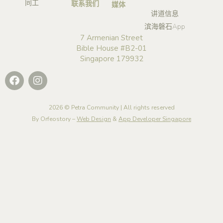
同工
联系我们
媒体
讲道信息
滨海磐石App
7 Armenian Street
Bible House #B2-01
Singapore 179932
2026 © Petra Community | All rights reserved
By Orfeostory –
Web Design
&
App Developer Singapore