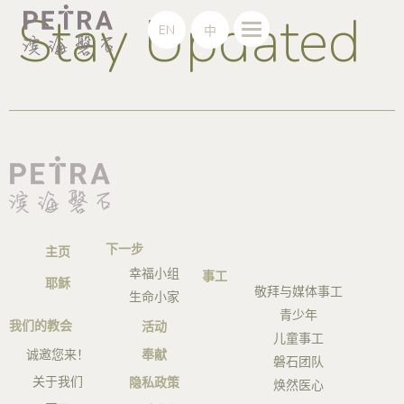
Stay Updated
EN
中
下一步
主页
幸福小组
事工
耶稣
敬拜与媒体事工
生命小家
青少年
我们的教会
活动
儿童事工
诚邀您来！
奉献
磐石团队
关于我们
隐私政策
焕然医心