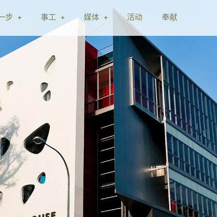
一步
事工
媒体
活动
奉献
诚
邀
您
来
！
诚
诚