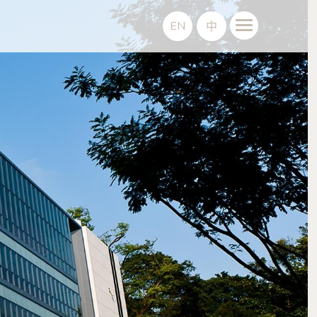
EN
邀
邀
您
您
来
来
！
！
中