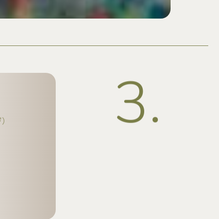
3
.
岁）